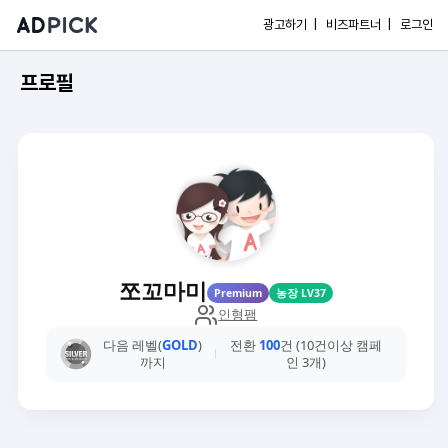
광고하기 |
비즈파트너 |
로그인
프로필
쪼꼬마미
Premium
농장 LV37
인형팸
다음 레벨(
GOLD
)
전환
100
건 (10건이상 캠페
까지
인 3개)