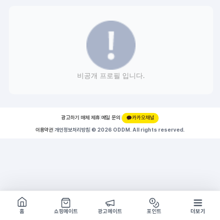
비공개 프로필 입니다.
광고하기
|
매체 제휴
|
메일 문의
|
카카오채널
이용약관
|
개인정보처리방침
|
© 2026 ODDM. All rights reserved.
쇼핑몰 구경하기
방문시 1G
홈
쇼핑메이트
광고메이트
포인트
더보기