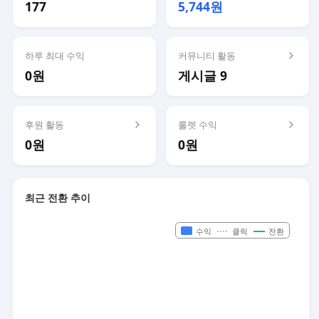
177
5,744원
하루 최대 수익
커뮤니티 활동
0원
게시글 9
후원 활동
룰렛 수익
0원
0원
최근 전환 추이