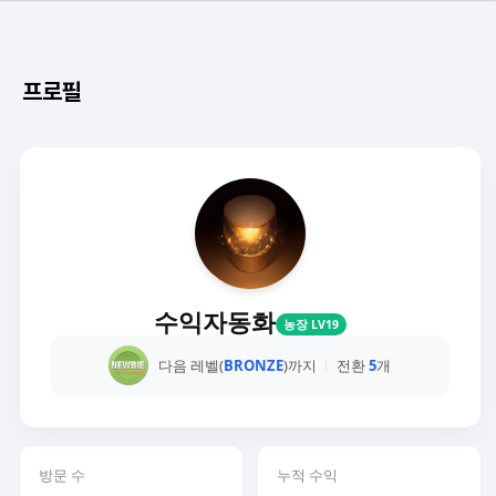
프로필
수익자동화
농장 LV19
다음 레벨(
BRONZE
)까지
전환
5
개
방문 수
누적 수익