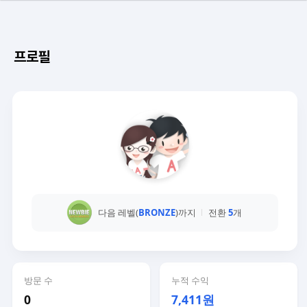
프로필
다음 레벨(
BRONZE
)까지
전환
5
개
방문 수
누적 수익
0
7,411원