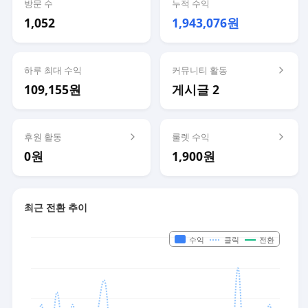
방문 수
누적 수익
1,052
1,943,076원
하루 최대 수익
커뮤니티 활동
109,155원
게시글 2
후원 활동
룰렛 수익
0원
1,900원
최근 전환 추이