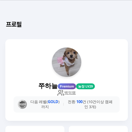
프로필
쭈하늘
Premium
농장 LV29
백억팸
다음 레벨(
GOLD
)
전환
100
건 (10건이상 캠페
까지
인 3개)