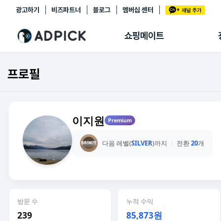
광고하기
비즈파트너
블로그
멤버십 센터
추천상품
제휴몰
쇼핑메이트
쇼핑 에이전트
BETA
쇼핑리포트
프로필
링크관리
마이숍
이지원
Premium
다음 레벨(
SILVER
)까지
전환
20
개
방문 수
누적 수익
239
85,873원