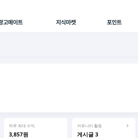
전체 캠페인
지식마켓
포인트샵
나의 캠페인
지식리포트
포인트 충전소
광고메이트
지식마켓
포인트
광고리포트
출석 룰렛
출금 신청
후원
이용내역
하루 최대 수익
커뮤니티 활동
3,857원
게시글 3