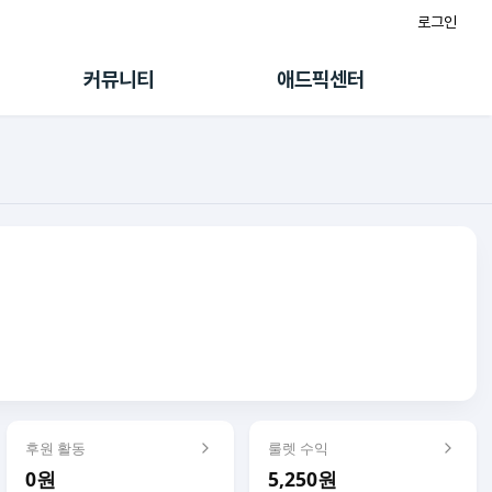
로그인
게시판
FAQ/문의
팸
이용정책
커뮤니티
애드픽센터
랭킹
멤버십 센터
퀘스트
광고툴/API
초대보너스
마이도메인
수익 Live
가이드북
후원 활동
룰렛 수익
0원
5,250원