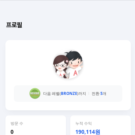
프로필
다음 레벨(
BRONZE
)까지
전환
5
개
방문 수
누적 수익
0
190,114원