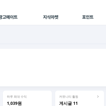
전체 캠페인
지식마켓
포인트샵
나의 캠페인
지식리포트
포인트 충전소
광고메이트
지식마켓
포인트
광고리포트
출석 룰렛
출금 신청
후원
이용내역
하루 최대 수익
커뮤니티 활동
1,039원
게시글 11