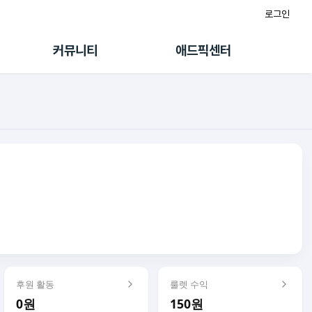
로그인
게시판
FAQ/문의
팸
이용정책
커뮤니티
애드픽센터
랭킹
멤버십 센터
퀘스트
광고툴/API
초대보너스
마이도메인
수익 Live
가이드북
후원 활동
룰렛 수익
0원
150원