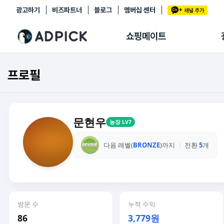
광고하기
비즈파트너
블로그
멤버십 센터
추천상품
제휴몰
쇼핑메이트
쇼핑 에이전트
BETA
쇼핑리포트
프로필
링크관리
마이숍
문현우
농장 LV7
다음 레벨(
BRONZE
)까지
전환
5
개
방문 수
누적 수익
86
3,779원