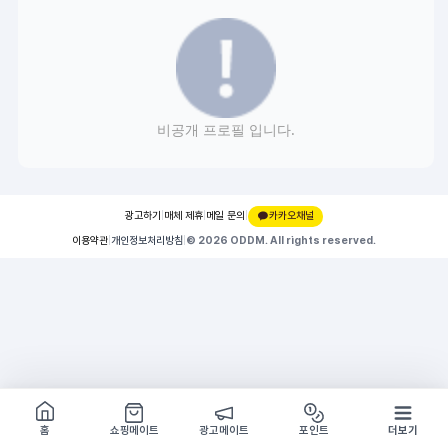
비공개 프로필 입니다.
광고하기
|
매체 제휴
|
메일 문의
|
카카오채널
이용약관
|
개인정보처리방침
|
© 2026 ODDM. All rights reserved.
쇼핑몰 구경하기
방문시 1G
홈
쇼핑메이트
광고메이트
포인트
더보기