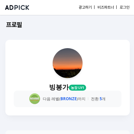
광고하기 |
비즈파트너 |
로그인
프로필
빙봉가
농장 LV1
다음 레벨(
BRONZE
)까지
전환
5
개