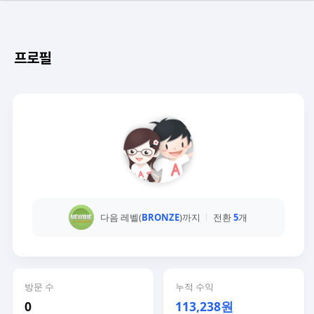
프로필
다음 레벨(
BRONZE
)까지
전환
5
개
방문 수
누적 수익
0
113,238원