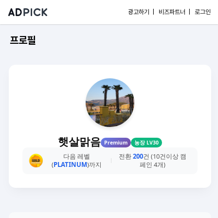
광고하기 |
비즈파트너 |
로그인
프로필
햇살맑음
Premium
농장 LV30
다음 레벨
전환
200
건 (10건이상 캠
(
PLATINUM
)까지
페인 4개)