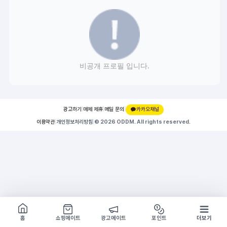
비공개 프로필 입니다.
광고하기
|
매체 제휴
|
메일 문의
|
카카오채널
이용약관
|
개인정보처리방침
|
© 2026 ODDM. All rights reserved.
쇼핑몰 구경하기
방문시 1G
홈
쇼핑메이트
광고메이트
포인트
더보기