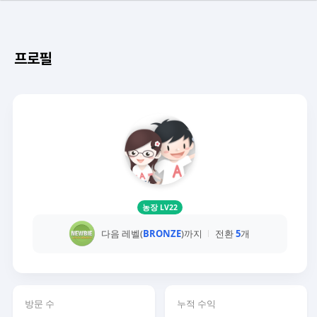
프로필
농장 LV22
다음 레벨(
BRONZE
)까지
전환
5
개
방문 수
누적 수익