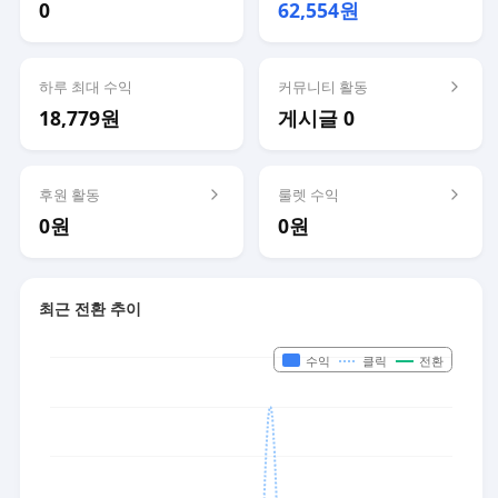
0
62,554원
하루 최대 수익
커뮤니티 활동
18,779원
게시글 0
후원 활동
룰렛 수익
0원
0원
최근 전환 추이