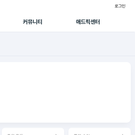
로그인
게시판
FAQ/문의
팸
이용정책
커뮤니티
애드픽센터
랭킹
멤버십 센터
퀘스트
광고툴/API
초대보너스
마이도메인
수익 Live
가이드북