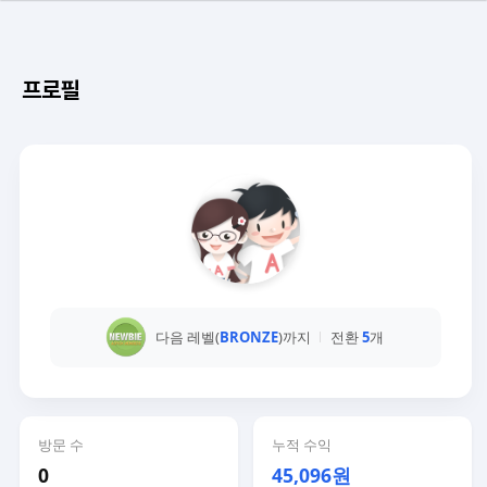
프로필
다음 레벨(
BRONZE
)까지
전환
5
개
방문 수
누적 수익
0
45,096원