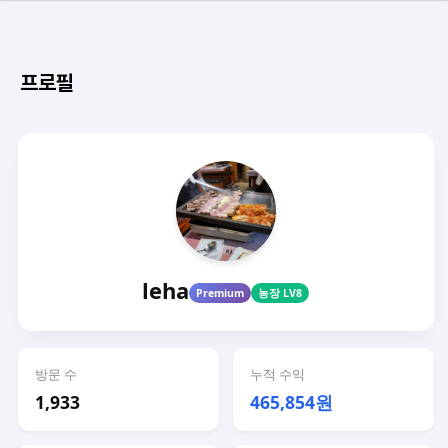
프로필
leha
Premium
농장 LV8
방문 수
누적 수익
1,933
465,854원