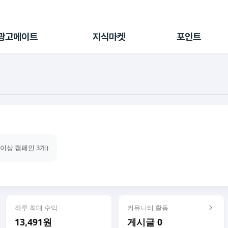
전체 캠페인
지식마켓
포인트샵
나의 캠페인
지식리포트
포인트 충전소
광고메이트
지식마켓
포인트
광고리포트
출석 룰렛
출금 신청
후원
이용내역
건이상 캠페인 3개)
하루 최대 수익
커뮤니티 활동
13,491원
게시글 0