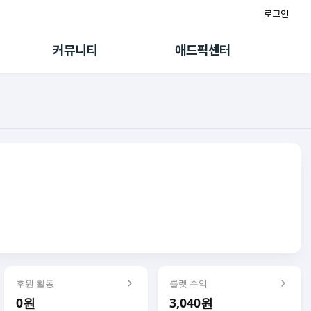
로그인
게시판
FAQ/문의
팸
이용정책
커뮤니티
애드픽센터
랭킹
멤버십 센터
퀘스트
광고툴/API
초대보너스
마이도메인
수익 Live
가이드북
후원 활동
룰렛 수익
0원
3,040원