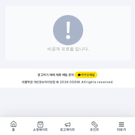
비공개 프로필 입니다.
광고하기
|
매체 제휴
|
메일 문의
|
카카오채널
이용약관
|
개인정보처리방침
|
© 2026 ODDM. All rights reserved.
쇼핑몰 구경하기
방문시 1G
홈
쇼핑메이트
광고메이트
포인트
더보기