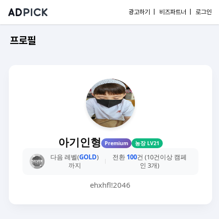
광고하기 |
비즈파트너 |
로그인
프로필
아기인형
Premium
농장 LV21
다음 레벨(
GOLD
)
전환
100
건 (10건이상 캠페
까지
인 3개)
ehxhfl!2046