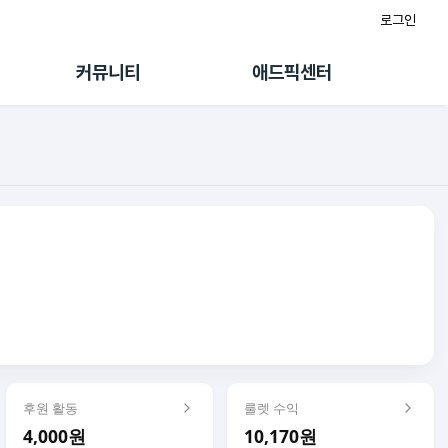
로그인
게시판
FAQ/문의
팸
이용정책
커뮤니티
애드픽센터
랭킹
멤버십 센터
퀘스트
광고툴/API
초대보너스
마이도메인
수익 Live
가이드북
후원 활동
룰렛 수익
4,000원
10,170원