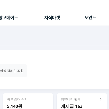
전체 캠페인
지식마켓
포인트샵
나의 캠페인
지식리포트
포인트 충전소
광고메이트
지식마켓
포인트
광고리포트
출석 룰렛
출금 신청
후원
이용내역
건이상 캠페인 3개)
하루 최대 수익
커뮤니티 활동
5,140원
게시글 163