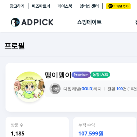
광고하기
비즈파트너
페이스북
멤버십 센터
추천상품
제휴몰
쇼핑메이트
쇼핑 에이전트
BETA
쇼핑리포트
프로필
링크관리
마이숍
맹이맹이
Premium
농장 LV23
다음 레벨(
GOLD
)까지
전환
100
건 (10
방문 수
누적 수익
1,185
107,599원