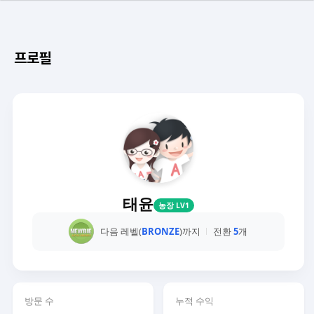
프로필
태윤
농장 LV1
다음 레벨(
BRONZE
)까지
전환
5
개
방문 수
누적 수익