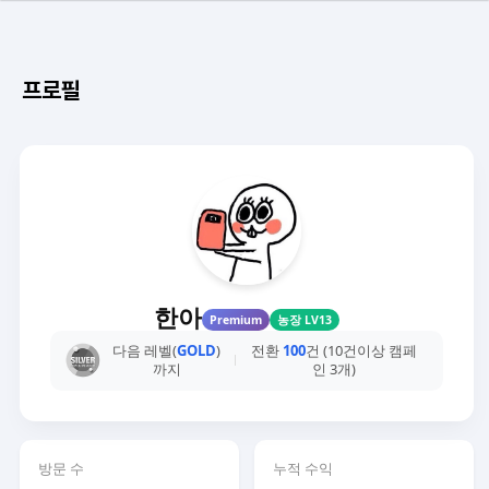
프로필
한아
Premium
농장 LV13
다음 레벨(
GOLD
)
전환
100
건 (10건이상 캠페
까지
인 3개)
방문 수
누적 수익