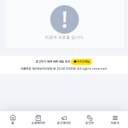
비공개 프로필 입니다.
광고하기
|
매체 제휴
|
메일 문의
|
카카오채널
이용약관
|
개인정보처리방침
|
© 2026 ODDM. All rights reserved.
쇼핑몰 구경하기
방문시 1G
홈
쇼핑메이트
광고메이트
포인트
더보기