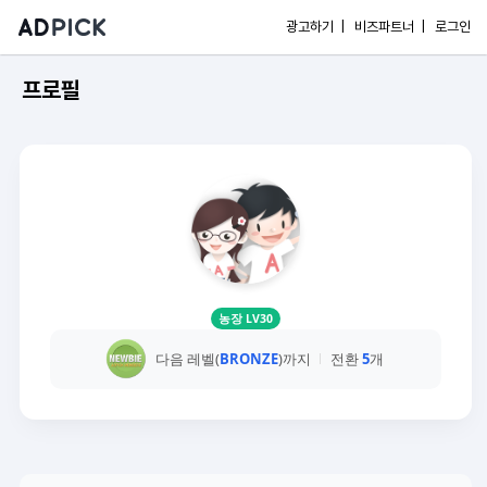
광고하기 |
비즈파트너 |
로그인
프로필
농장 LV30
다음 레벨(
BRONZE
)까지
전환
5
개