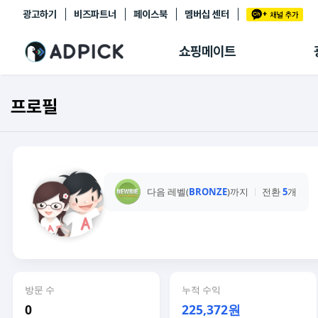
광고하기
비즈파트너
페이스북
멤버십 센터
추천상품
제휴몰
쇼핑메이트
쇼핑 에이전트
BETA
쇼핑리포트
프로필
링크관리
마이숍
다음 레벨(
BRONZE
)까지
전환
5
개
방문 수
누적 수익
0
225,372원