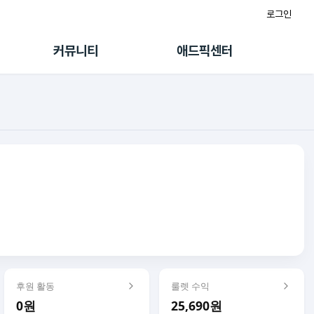
로그인
게시판
FAQ/문의
팸
이용정책
커뮤니티
애드픽센터
랭킹
멤버십 센터
퀘스트
광고툴/API
초대보너스
마이도메인
수익 Live
가이드북
후원 활동
룰렛 수익
0원
25,690원