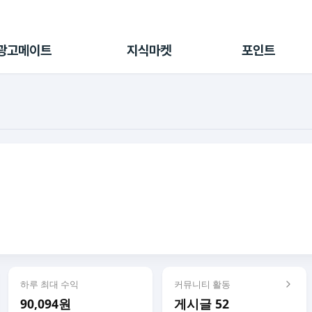
전체 캠페인
지식마켓
포인트샵
나의 캠페인
지식리포트
포인트 충전소
광고메이트
지식마켓
포인트
광고리포트
출석 룰렛
출금 신청
후원
이용내역
하루 최대 수익
커뮤니티 활동
90,094원
게시글 52