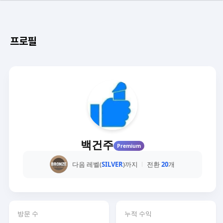
프로필
백건주
Premium
다음 레벨(
SILVER
)까지
전환
20
개
방문 수
누적 수익