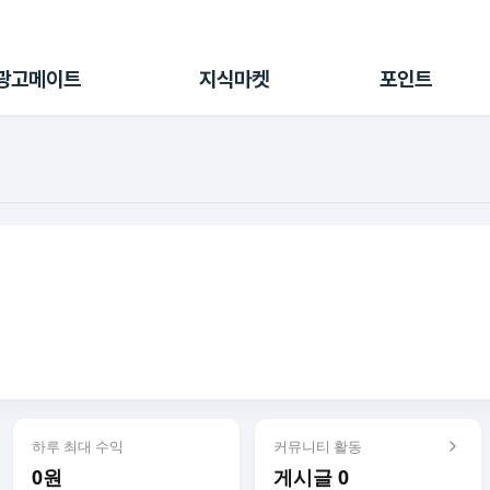
전체 캠페인
지식마켓
포인트샵
나의 캠페인
지식리포트
포인트 충전소
광고메이트
지식마켓
포인트
광고리포트
출석 룰렛
출금 신청
후원
이용내역
하루 최대 수익
커뮤니티 활동
0원
게시글 0