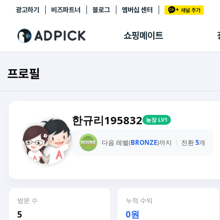
광고하기
비즈파트너
블로그
멤버십 센터
추천상품
제휴몰
쇼핑메이트
쇼핑 에이전트
BETA
쇼핑리포트
프로필
링크관리
마이숍
한규리195832
농장 LV1
다음 레벨(
BRONZE
)까지
전환
5
개
방문 수
누적 수익
5
0원