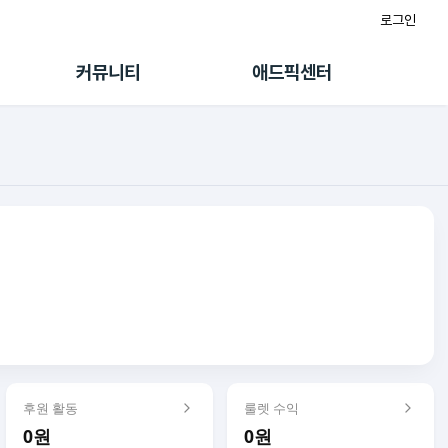
로그인
게시판
FAQ/문의
팸
이용정책
커뮤니티
애드픽센터
랭킹
멤버십 센터
퀘스트
광고툴/API
초대보너스
마이도메인
수익 Live
가이드북
후원 활동
룰렛 수익
0원
0원