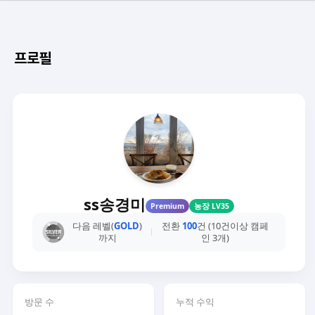
프로필
ss송경미
Premium
농장 LV35
다음 레벨(
GOLD
)
전환
100
건 (10건이상 캠페
까지
인 3개)
방문 수
누적 수익