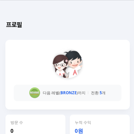
프로필
다음 레벨(
BRONZE
)까지
전환
5
개
방문 수
누적 수익
0
0원