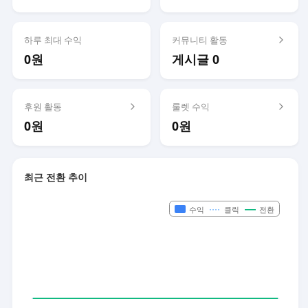
하루 최대 수익
커뮤니티 활동
0원
게시글 0
후원 활동
룰렛 수익
0원
0원
최근 전환 추이