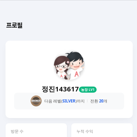
프로필
정진143617
농장 LV1
다음 레벨(
SILVER
)까지
전환
20
개
방문 수
누적 수익