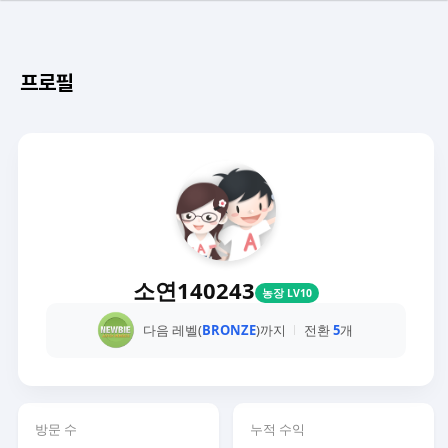
프로필
소연140243
농장 LV10
다음 레벨(
BRONZE
)까지
전환
5
개
방문 수
누적 수익