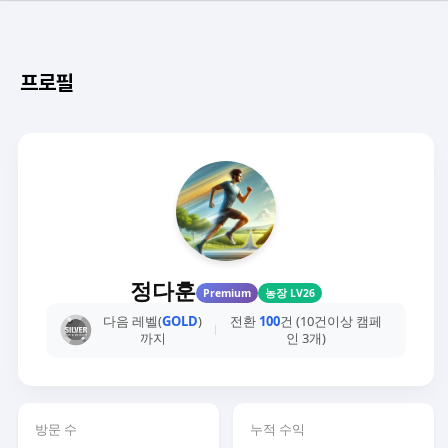
프로필
정다훈
Premium
농장 LV26
다음 레벨(
GOLD
)
전환
100
건 (10건이상 캠페
까지
인 3개)
방문 수
누적 수익