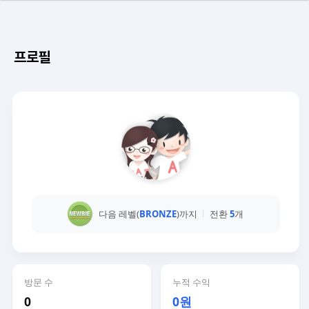
프로필
다음 레벨(
BRONZE
)까지
전환
5
개
방문 수
누적 수익
0
0원