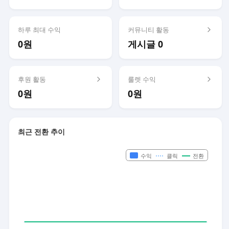
하루 최대 수익
커뮤니티 활동
0원
게시글 0
후원 활동
룰렛 수익
0원
0원
최근 전환 추이