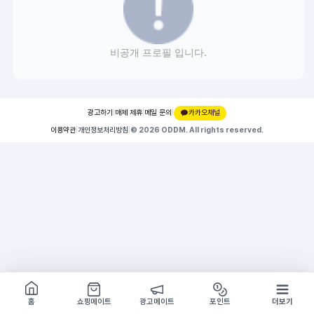
비공개 프로필 입니다.
광고하기
|
매체 제휴
|
메일 문의
|
카카오채널
이용약관
|
개인정보처리방침
|
© 2026 ODDM. All rights reserved.
쇼핑몰 구경하기
방문시 1G
홈
쇼핑메이트
광고메이트
포인트
더보기