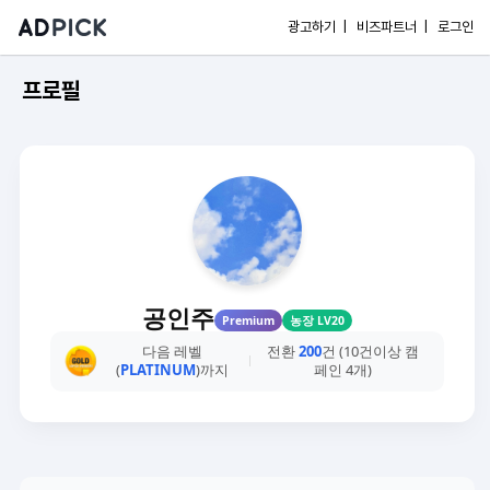
광고하기 |
비즈파트너 |
로그인
프로필
공인주
Premium
농장 LV20
다음 레벨
전환
200
건 (10건이상 캠
(
PLATINUM
)까지
페인 4개)