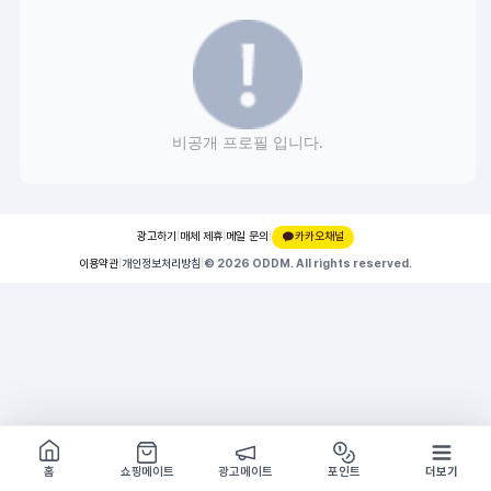
비공개 프로필 입니다.
광고하기
|
매체 제휴
|
메일 문의
|
카카오채널
이용약관
|
개인정보처리방침
|
© 2026 ODDM. All rights reserved.
쇼핑몰 구경하기
방문시 1G
홈
쇼핑메이트
광고메이트
포인트
더보기