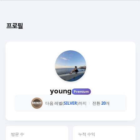
프로필
young
Premium
다음 레벨(
SILVER
)까지
전환
20
개
방문 수
누적 수익