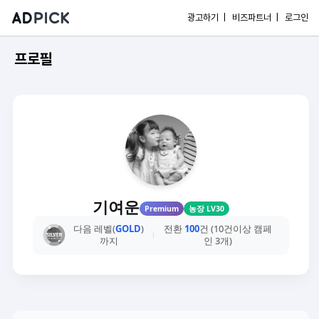
광고하기 |
비즈파트너 |
로그인
프로필
기여운
Premium
농장 LV30
다음 레벨(
GOLD
)
전환
100
건 (10건이상 캠페
까지
인 3개)