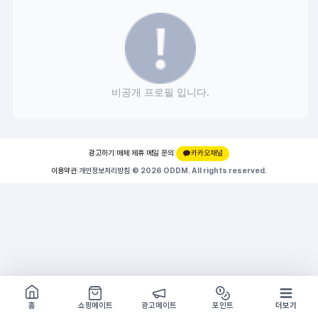
비공개 프로필 입니다.
광고하기
|
매체 제휴
|
메일 문의
|
카카오채널
이용약관
|
개인정보처리방침
|
© 2026 ODDM. All rights reserved.
쇼핑몰 구경하기
방문시 1G
홈
쇼핑메이트
광고메이트
포인트
더보기