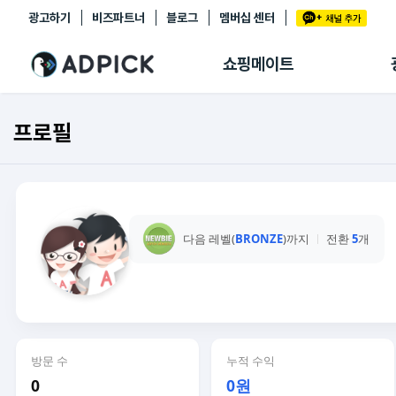
광고하기
비즈파트너
블로그
멤버십 센터
추천상품
제휴몰
쇼핑메이트
쇼핑 에이전트
BETA
쇼핑리포트
프로필
링크관리
마이숍
다음 레벨(
BRONZE
)까지
전환
5
개
방문 수
누적 수익
0
0원