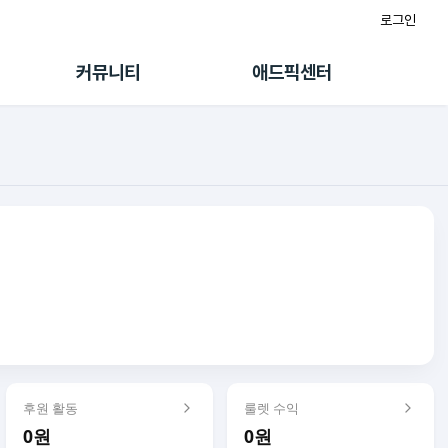
로그인
게시판
FAQ/문의
팸
이용정책
커뮤니티
애드픽센터
랭킹
멤버십 센터
퀘스트
광고툴/API
초대보너스
마이도메인
수익 Live
가이드북
후원 활동
룰렛 수익
0원
0원