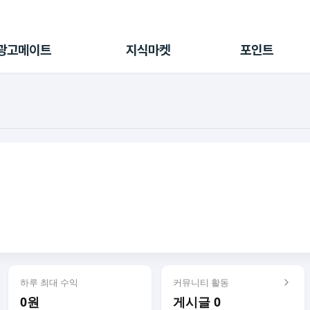
전체 캠페인
지식마켓
포인트샵
나의 캠페인
지식리포트
포인트 충전소
광고메이트
지식마켓
포인트
광고리포트
출석 룰렛
출금 신청
후원
이용내역
하루 최대 수익
커뮤니티 활동
0원
게시글 0