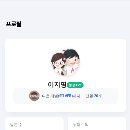
프로필
이지영
농장 LV1
다음 레벨(
SILVER
)까지
전환
20
개
방문 수
누적 수익