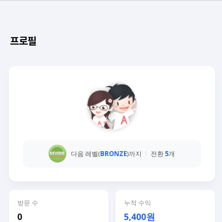
프로필
다음 레벨(
BRONZE
)까지
전환
5
개
방문 수
누적 수익
0
5,400원