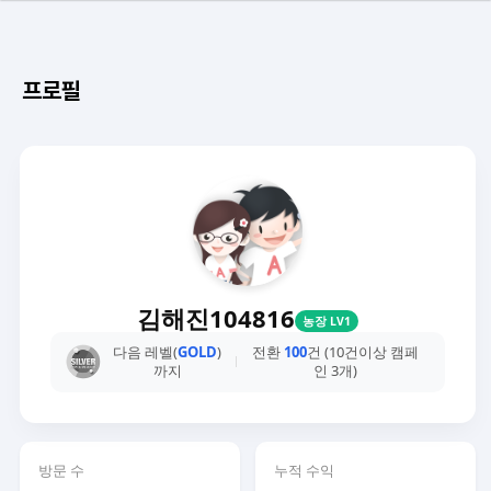
프로필
김해진104816
농장 LV1
다음 레벨(
GOLD
)
전환
100
건 (10건이상 캠페
까지
인 3개)
방문 수
누적 수익