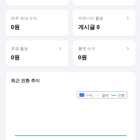
하루 최대 수익
커뮤니티 활동
0원
게시글 0
후원 활동
룰렛 수익
0원
0원
최근 전환 추이