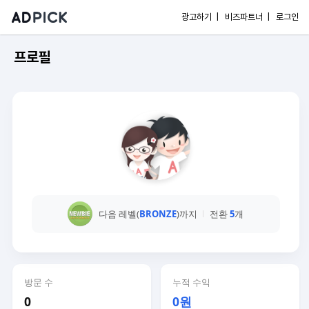
광고하기 |
비즈파트너 |
로그인
프로필
다음 레벨(
BRONZE
)까지
전환
5
개
방문 수
누적 수익
0
0원