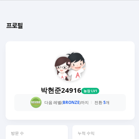
프로필
박현준24916
농장 LV1
다음 레벨(
BRONZE
)까지
전환
5
개
방문 수
누적 수익