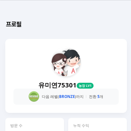
프로필
유미연75301
농장 LV1
다음 레벨(
BRONZE
)까지
전환
5
개
방문 수
누적 수익