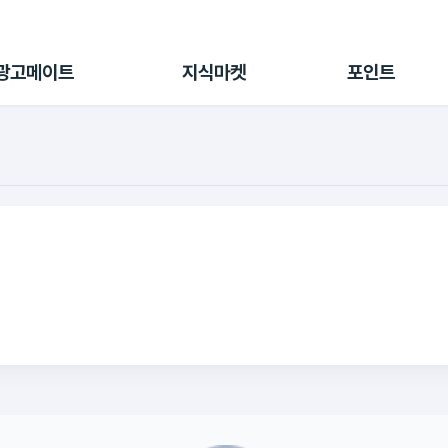
전체 캠페인
지식마켓
포인트샵
나의 캠페인
지식리포트
포인트 충전소
광고메이트
지식마켓
포인트
광고리포트
출석 룰렛
출금 신청
후원
이용내역