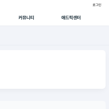
로그인
게시판
FAQ/문의
팸
이용정책
커뮤니티
애드픽센터
랭킹
멤버십 센터
퀘스트
광고툴/API
초대보너스
마이도메인
수익 Live
가이드북