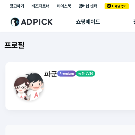
광고하기
비즈파트너
페이스북
멤버십 센터
추천상품
제휴몰
쇼핑메이트
쇼핑 에이전트
BETA
쇼핑리포트
프로필
링크관리
마이숍
파군
Premium
농장 LV30