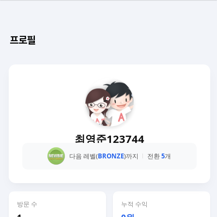
프로필
최영준123744
다음 레벨(
BRONZE
)까지
전환
5
개
방문 수
누적 수익