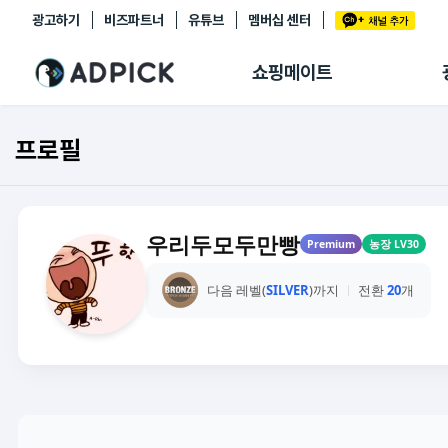
광고하기
비즈파트너
유튜브
멤버십 센터
추천상품
제휴몰
쇼핑메이트
쇼핑 에이전트
BETA
쇼핑리포트
프로필
링크관리
마이숍
우리두모두만빵
Premium
농장 LV30
다음 레벨(
SILVER
)까지
전환
20
개