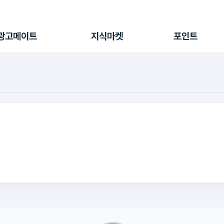
전체 캠페인
지식마켓
포인트샵
나의 캠페인
지식리포트
포인트 충전소
광고메이트
지식마켓
포인트
광고리포트
출석 룰렛
출금 신청
후원
이용내역