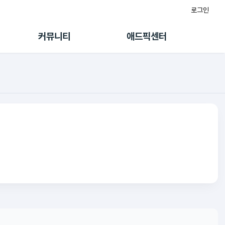
로그인
게시판
FAQ/문의
팸
이용정책
커뮤니티
애드픽센터
랭킹
멤버십 센터
퀘스트
광고툴/API
초대보너스
마이도메인
수익 Live
가이드북