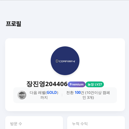
프로필
장진영204406
Premium
농장 LV27
다음 레벨(
GOLD
)
전환
100
건 (10건이상 캠페
까지
인 3개)
방문 수
누적 수익