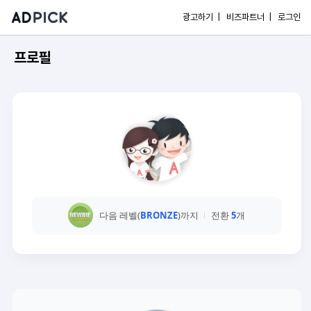
광고하기 |
비즈파트너 |
로그인
프로필
다음 레벨(
BRONZE
)까지
전환
5
개