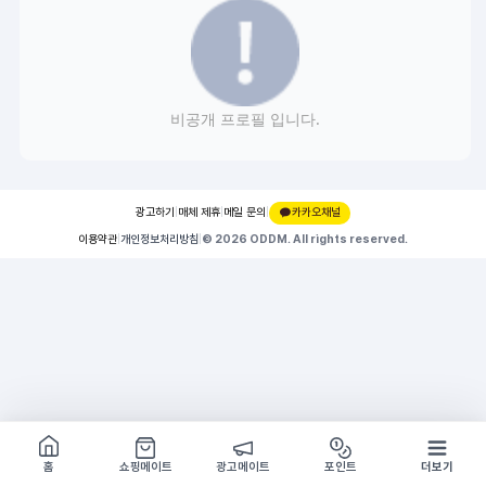
비공개 프로필 입니다.
광고하기
|
매체 제휴
|
메일 문의
|
카카오채널
이용약관
|
개인정보처리방침
|
© 2026 ODDM. All rights reserved.
쇼핑몰 구경하기
방문시 1G
홈
쇼핑메이트
광고메이트
포인트
더보기