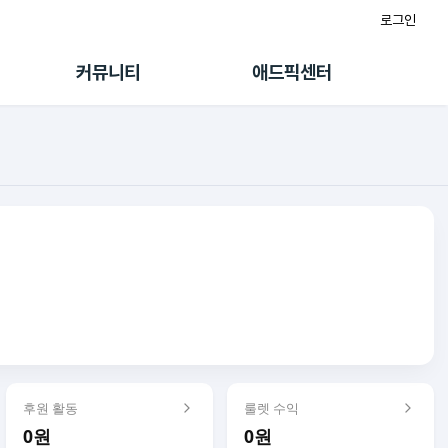
로그인
게시판
FAQ/문의
팸
이용정책
커뮤니티
애드픽센터
랭킹
멤버십 센터
퀘스트
광고툴/API
초대보너스
마이도메인
수익 Live
가이드북
후원 활동
룰렛 수익
0원
0원