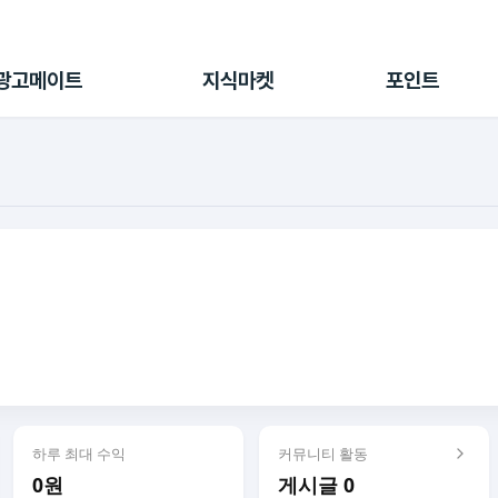
전체 캠페인
지식마켓
포인트샵
나의 캠페인
지식리포트
포인트 충전소
광고메이트
지식마켓
포인트
광고리포트
출석 룰렛
출금 신청
후원
이용내역
하루 최대 수익
커뮤니티 활동
0원
게시글 0