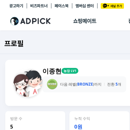
광고하기
비즈파트너
페이스북
멤버십 센터
추천상품
제휴몰
쇼핑메이트
쇼핑 에이전트
BETA
쇼핑리포트
프로필
링크관리
마이숍
이종현
농장 LV1
다음 레벨(
BRONZE
)까지
전환
5
개
방문 수
누적 수익
5
0원