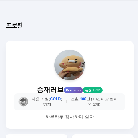
프로필
승재러브
Premium
농장 LV30
다음 레벨(
GOLD
)
전환
100
건 (10건이상 캠페
까지
인 3개)
하루하루 감사하며 살자