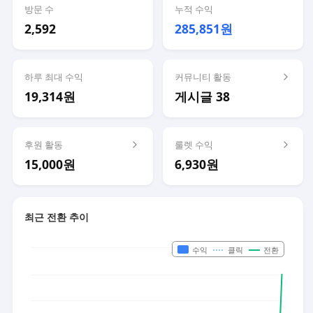
방문 수
누적 수익
2,592
285,851원
하루 최대 수익
커뮤니티 활동
19,314원
게시글 38
후원 활동
룰렛 수익
15,000원
6,930원
최근 전환 추이