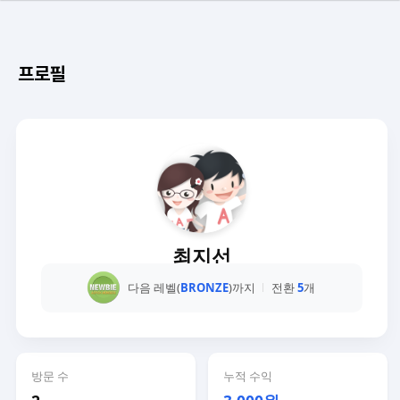
프로필
최지선
다음 레벨(
BRONZE
)까지
전환
5
개
방문 수
누적 수익