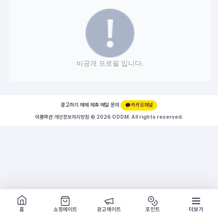
비공개 프로필 입니다.
광고하기
|
매체 제휴
|
메일 문의
|
카카오채널
이용약관
|
개인정보처리방침
|
© 2026 ODDM. All rights reserved.
쇼핑몰 구경하기
방문시 1G
홈
쇼핑메이트
광고메이트
포인트
더보기