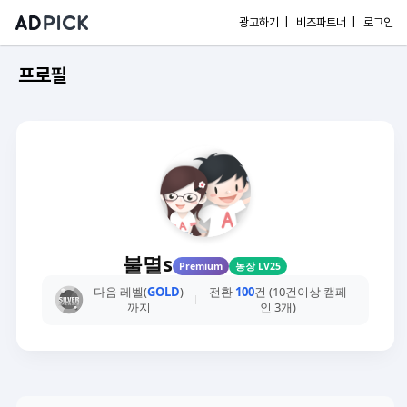
광고하기 |
비즈파트너 |
로그인
프로필
불멸s
Premium
농장 LV25
다음 레벨(
GOLD
)
전환
100
건 (10건이상 캠페
까지
인 3개)