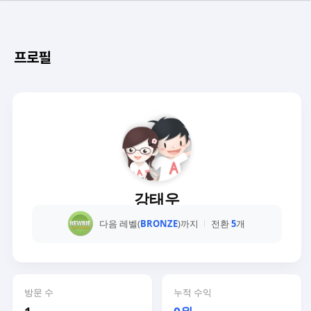
프로필
강태우
다음 레벨(
BRONZE
)까지
전환
5
개
방문 수
누적 수익